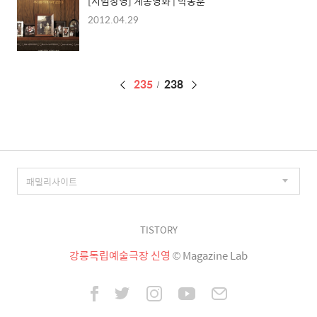
[시범상영] 계몽영화 | 박동훈
2012.04.29
페
235
238
이
징
TISTORY
강릉독립예술극장 신영
© Magazine Lab