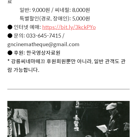
료
일반: 9,000원 / 씨네필: 8,000원
특별할인(경로, 장애인): 5,000원
●
인터넷 예매:
https://bit.ly/3kckPYo
●
문의: 033-645-7415 /
gncinematheque@gmail.com
●
후원: 한국영상자료원
* 강릉씨네마떼끄 후원회원뿐만 아니라, 일반 관객도 관
람 가능합니다.