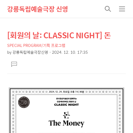
강릉독립예술극장 신영
검
메
색
뉴
[회원의 날: CLASSIC NIGHT] 돈
상
본
문
세
SPECIAL PROGRAM/기획 프로그램
제
컨
by
강릉독립예술극장신영
2024. 12. 10. 17:35
목
본
텐
댓
문
츠
글
달
기