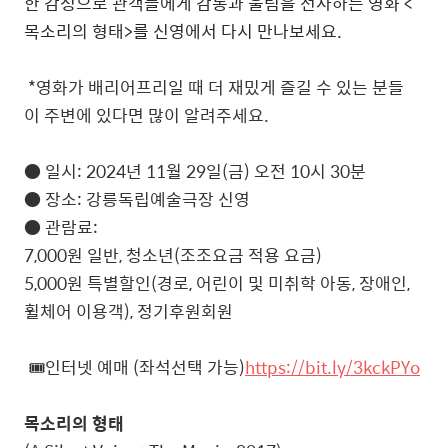
한 감성으로 관객들에게 감동과 울림을 선사하는 영화 <
목소리의 형태>를 신영에서 다시 만나보세요.
*영화가 배리어프리일 때 더 재밌게 즐길 수 있는 분들
이 주변에 있다면 많이 알려주세요.
● 일시: 2024년 11월 29일(금) 오전 10시 30분
● 장소: 강릉독립예술극장 신영
● 관람료:
7,000원 일반, 청소년(조조요금 적용 요금)
5,000원 특별할인(경로, 어린이 및 미취학 아동, 장애인,
휠체어 이용객), 정기후원회원
🎟️인터넷 예매 (좌석선택 가능)
https://bit.ly/3kckPYo
목소리의 형태