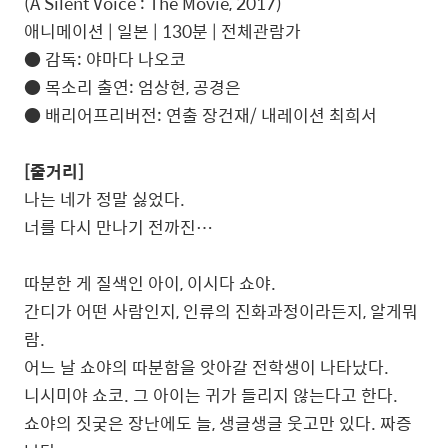
(A Silent Voice : The Movie, 2017)
애니메이션 | 일본 | 130분 | 전체관람가
● 감독: 야마다 나오코
● 목소리 출연: 엄상현, 공경은
● 배리어프리버전: 연출 장건재/ 내레이션 최희서
[줄거리]
나는 네가 정말 싫었다.
너를 다시 만나기 전까진…
따분한 게 질색인 아이, 이시다 쇼야.
간디가 어떤 사람인지, 인류의 진화과정이라든지, 알게뭐
람.
어느 날 쇼야의 따분함을 앗아갈 전학생이 나타났다.
니시미야 쇼코. 그 아이는 귀가 들리지 않는다고 한다.
쇼야의 짓궂은 장난에도 늘, 생글생글 웃고만 있다. 짜증