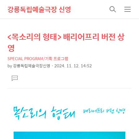
강릉독립예술극장 신영
검
메
색
뉴
<목소리의 형태> 배리어프리 버전 상
상
본
문
세
영
제
컨
목
SPECIAL PROGRAM/기획 프로그램
텐
by
강릉독립예술극장신영
2024. 11. 12. 14:52
츠
본
댓
문
글
달
기