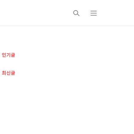
검
메
색
뉴
추
인기글
가
정
최신글
보