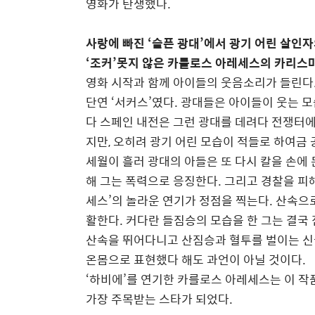
영화가 탄생했다.
사랑에 빠진 ‘슬픈 광대’에서 광기 어린 살인
‘조커’못지 않은 카를로스 아레세스의 카리스
영화 시작과 함께 아이들의 웃음소리가 들린다.
단연 ‘서커스’였다. 광대들은 아이들이 웃는 
다 스페인 내전은 그런 광대를 데려다 전쟁터에
지만, 오히려 광기 어린 모습이 적들로 하여금 
세월이 흘러 광대의 아들은 또 다시 칼을 손에 
해 그는 폭력으로 응징한다. 그리고 경찰을 피해
세스’의 놀라운 연기가 정점을 찍는다. 산속으로
활한다. 커다란 들짐승의 모습을 한 그는 결국
산속을 뛰어다니고 산짐승과 혈투를 벌이는 신
온몸으로 표현했다 해도 과언이 아닐 것이다.
‘하비에’를 연기한 카를로스 아레세스는 이 
가장 주목받는 스타가 되었다.