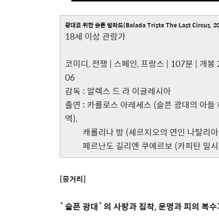
광대를 위한 슬픈 발라드(Balada Triste The Last Circus, 2
18세 이상 관람가
코미디, 전쟁 | 스페인, 프랑스 | 107분 | 개봉
06
감독 : 알렉스 드 라 이글레시아
출연 : 카를로스 아레세스 (슬픈 광대의 아들 
역),
캐롤리나 방 (세르지오의 연인 나탈리아 역)
페르난도 길리엔 쿠에르보 (카피탄 밀시아
[줄거리]
`슬픈 광대`의 사랑과 집착, 운명과 피의 복수