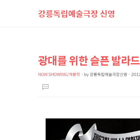
강릉독립예술극장 신영
광대를 위한 슬픈 발라드 
상
본
문
세
제
NOW SHOWING/개봉작
by
강릉독립예술극장신영
2012
컨
본
목
텐
댓
문
글
츠
달
기