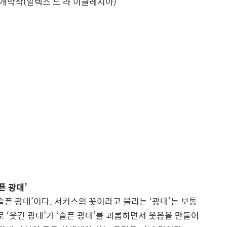
개막작(알렉스 드 라 이글레시아)
픈 광대’
슬픈 광대’이다. 서커스의 꽃이라고 불리는 ‘광대’는 보통
로 ‘웃긴 광대’가 ‘슬픈 광대’를 괴롭히면서 웃음을 만들어