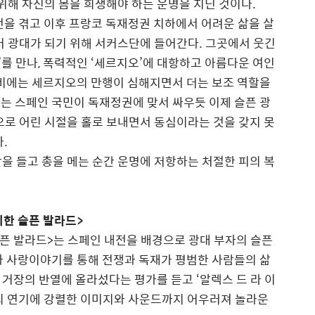
 위해 자신의 몸을 희생해야 하는 운명을 지닌 것이다.
내전을 겪고 이후 프랑코 독재정권 치하에서 어려운 삶을 살
어 광대가 되기 위해 서커스단에 들어간다. 그곳에서 웃긴
’를 만나, 폭력적인 ‘세르지오’에 대항하고 아름다운 여인
하비에는 세르지오의 만행이 심해지면서 더는 보조 역할을
없는 스페인 국민이 독재정권에 맞서 싸우듯 이제 슬픈 광
으로 어린 시절을 홀로 보내면서 동심이라는 것을 갖지 못
.
 칼을 들고 총을 메는 순간 운명에 저항하는 처절한 피의 복
위한 슬픈 발라드>
슬픈 발라드>는 스페인 내전을 배경으로 광대 부자의 슬픈
와 사랑이야기를 통해 전쟁과 독재가 평범한 사람들의 삶
거장의 반열에 올라섰다는 평가를 듣고 ‘알렉스 드 라 이
들의 연기에 강렬한 이미지와 사운드까지 어우러져 놀라운