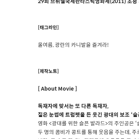
29회 브뤼셀국제판타스틱영화제(2011) 초청
[태그라인]
올여름, 광란의 카니발을 즐겨라!
[제작노트]
[ About Movie ]
독재자에 맞서는 또 다른 독재자,
짙은 눈썹에 트럼펫을 든 웃긴 광대의 보조 ‘슬
영화 <광대를 위한 슬픈 발라드>의 주인공은 ‘
두 명의 콤비가 콩트를 통해 웃음을 주는데, 주