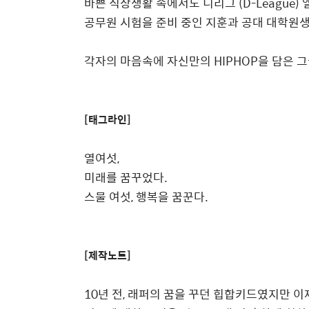
바쁜 직장생활 속에서도 디리그 (D-League)
공무원 시험을 준비 중인 지훈과 공대 대학원생
각자의 마음속에 자신만의 HIPHOP을 담은 
[태그라인]
열여섯,
미래를 꿈꾸었다.
스물 여섯, 행복을 꿈꾼다.
[제작노트]
10년 전, 래퍼의 꿈을 꾸던 힙합키드였지만 