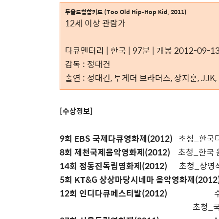
투올드힙합키드 (Too Old Hip-Hop Kid, 2011)
12세 이상 관람가
다큐멘터리 | 한국 | 97분 | 개봉 2012-09-
감독 : 정대건
출연 : 정대건, 투게더 브라더스, 장지훈, JJK
[수상정보]
9회 EBS 국제다큐영화제(2012)
초청_한국다
8회 제천국제음악영화제(2012)
초청_한국 음
14회 정동진독립영화제(2012)
초청_상영작
5회 KT&G 상상마당시네마 음악영화제(2012
12회 인디다큐페스티발(2012)
수상_관
초청_국내 신작전