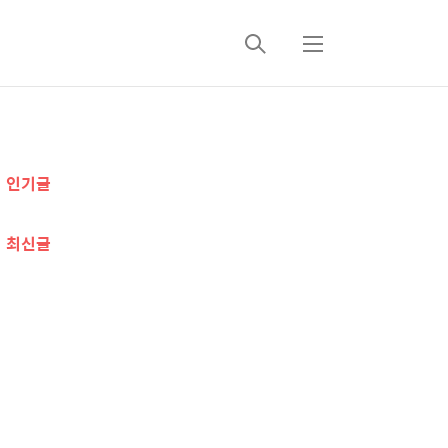
검
메
색
뉴
추
인기글
가
정
최신글
보