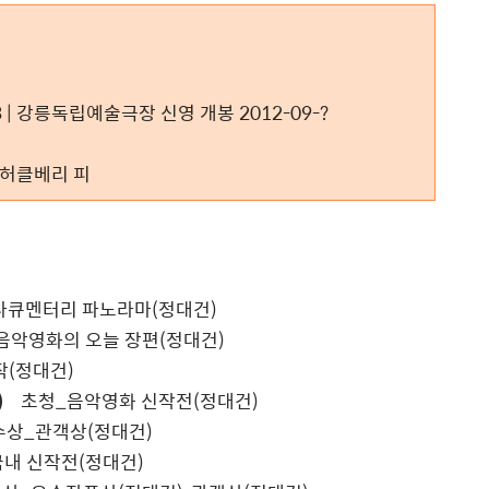
13 | 강릉독립예술극장 신영 개봉 2012-09-?
, 허클베리 피
큐멘터리 파노라마(정대건)
악영화의 오늘 장편(정대건)
(정대건)
)
초청_음악영화 신작전(정대건)
객상(정대건)
(정대건)