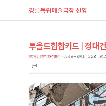
강릉독립예술극장 신영
투올드힙합키드 | 정대
상
본
문
세
제
NOW SHOWING/개봉작
by
강릉독립예술극장신영
2012
컨
본
목
텐
댓
문
글
츠
달
기