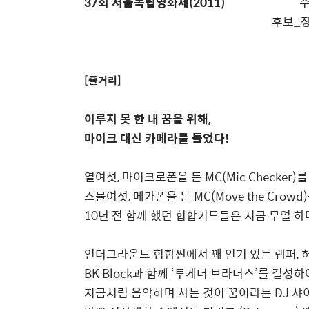
37회 서울독립영화제(2011)
수상_우수작
후보_장편경쟁(
[줄거리]
이루지 못 한 내 꿈을 위해,
마이크 대신 카메라를 들었다!
열여섯, 마이크로폰을 든 MC(Mic Checker)를
스물여섯, 메가폰을 든 MC(Move the Cro
10년 전 함께 했던 힙합키드들은 지금 무얼 하
언더그라운드 힙합씬에서 꽤 인기 있는 랩퍼, 허
BK Block과 함께 ‘투게더 브라더스’를 결성하
지금처럼 음악하며 사는 것이 꿈이라는 DJ 샤이