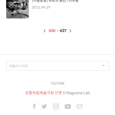
[시범상영] 최후의 증인 | 이두용
2012.04.29
페
430
437
이
징
TISTORY
강릉독립예술극장 신영
© Magazine Lab