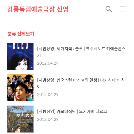
강릉독립예술극장 신영
검
메
색
뉴
분류 전체보기
[시범상영] 세가지색 : 블루 | 크쥐시토프 키에슬롭스
키
2012.04.29
[시범상영] 혐오스런 마츠코의 일생 | 나카시마 테츠
야
2012.04.29
[시범상영] 카모메식당 | 오기가미 나오코
2012.04.29