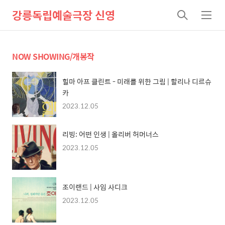
강릉독립예술극장 신영
검
메
색
뉴
NOW SHOWING/개봉작
힐마 아프 클린트 - 미래를 위한 그림 | 할리나 디르슈
카
2023.12.05
리빙: 어떤 인생 | 올리버 허머너스
2023.12.05
조이랜드 | 사임 사디크
2023.12.05