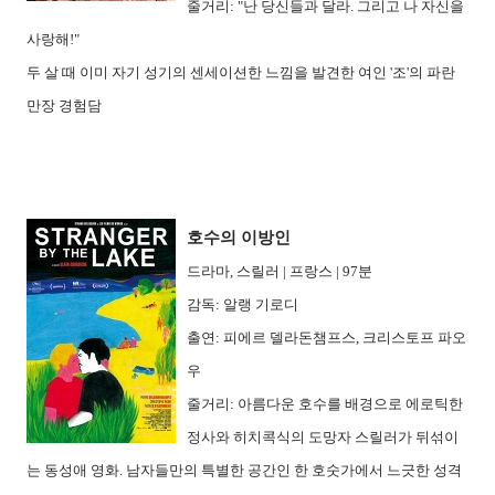
줄거리: "난 당신들과 달라. 그리고 나 자신을
사랑해!"
두 살 때 이미 자기 성기의 센세이션한 느낌을 발견한 여인 '조'의 파란
만장 경험담
호수의 이방인
드라마, 스릴러 | 프랑스 | 97분
감독: 알랭 기로디
출연: 피에르 델라돈챔프스, 크리스토프 파오
우
줄거리: 아름다운 호수를 배경으로 에로틱한
정사와 히치콕식의 도망자 스릴러가 뒤섞이
는 동성애 영화. 남자들만의 특별한 공간인 한 호숫가에서 느긋한 성격