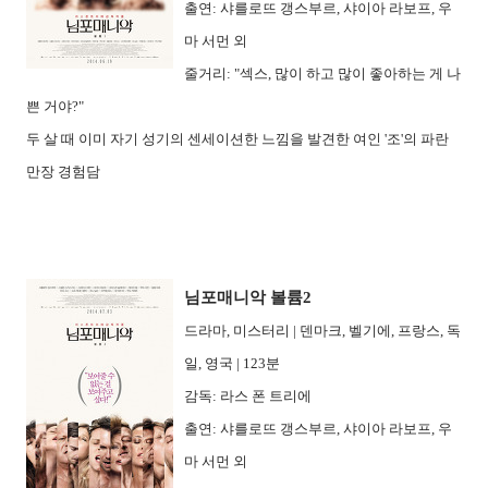
출연: 샤를로뜨 갱스부르, 샤이아 라보프, 우
마 서먼 외
줄거리: "섹스, 많이 하고 많이 좋아하는 게 나
쁜 거야?"
두 살 때 이미 자기 성기의 센세이션한 느낌을 발견한 여인 '조'의 파란
만장 경험담
님포매니악 볼륨2
드라마, 미스터리 | 덴마크, 벨기에, 프랑스, 독
일, 영국 | 123분
감독: 라스 폰 트리에
출연: 샤를로뜨 갱스부르, 샤이아 라보프, 우
마 서먼 외