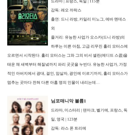
드라마 | 프랑스, 독일 | 115분
감독: 레오 까락스
출연: 드니 라방, 카일리 미노그, 에바 멘데스
외
줄거리: 유능한 사업가 오스카(드니 라방)의
하루는 이른 아침, 고급 리무진 홀리 모터스에
오르면서 시작된다. 홀리 모터스는 그와 그의 비서 셀린(에디뜨 스콥)을
태운 채 새벽부터 해질녘까지 파리 곳곳을 누빈다. 유능한 사업가, 가정
적인 아버지에서 광대, 걸인, 암살자, 광인에 이르기까지, 홀리 모터스가
멈추는 곳마다 전혀 다른 아홉 명의 인물이 내리는데…
님포매니악 볼륨1
드라마, 미스터리 | 덴마크, 벨기에, 프랑스, 독
일, 영국 | 123분
감독: 라스 폰 트리에