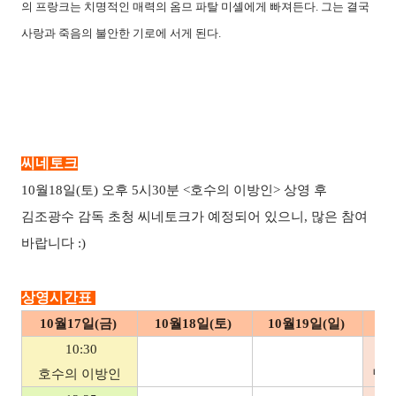
의 프랑크는 치명적인 매력의 옴므 파탈 미셸에게 빠져든다. 그는 결국
사랑과 죽음의 불안한 기로에 서게 된다.
씨네토크
10월18일(토) 오후 5시30분 <호수의 이방인> 상영 후
김조광수 감독 초청 씨네토크가 예정되어 있으니, 많은 참여
바랍니다 :)
상영시간표
10월17일(금)
10월18일(토)
10월19일(일)
1
10:30
호수의 이방인
님포