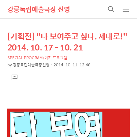
강릉독립예술극장 신영
검
메
색
뉴
[기획전] "다 보여주고 싶다. 제대로!"
상
본
문
세
2014. 10. 17 - 10. 21
제
컨
목
SPECIAL PROGRAM/기획 프로그램
텐
by
강릉독립예술극장신영
2014. 10. 11. 12:48
츠
본
댓
문
글
달
기