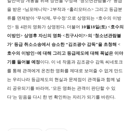
일반극장 개봉을 위해 장면을 수정해 ‘청소년관람불가’ 등급
을 받은 <님포매니악> 2부작과 <홀리모터스> 그리고 등급분
류를 면제받아 ‘무삭제, 무수정’으로 상영되는 <호수의 이방
인> 등 4편의 영화가 상영된다. 더불어
10월18일(토) <호수의
이방인> 상영후 자신의 영화 <친구사이?>의 ‘청소년관람불
가’ 등급 취소소송에서 승소한 “김조광수 감독”을 초청해 <
호수의 이방인>에 대해 그리고 등급제도에 대해 폭넓은 이야
기를 들어볼 예정
이다. 이 네 작품과 김조광수 감독 씨네토크
를 통해 관객에게 온전한 영화를 제대로 보여줄 수 없게 만드
는 우리나라 등급제도의 현실과 문제점이 관객들과 함께 널
리 공유되기를 바라며, ‘모든 영화는 관객이 판단할 수 있
다’는 믿음을 다시 한 번 확인하는 자리가 되기를 바란다.