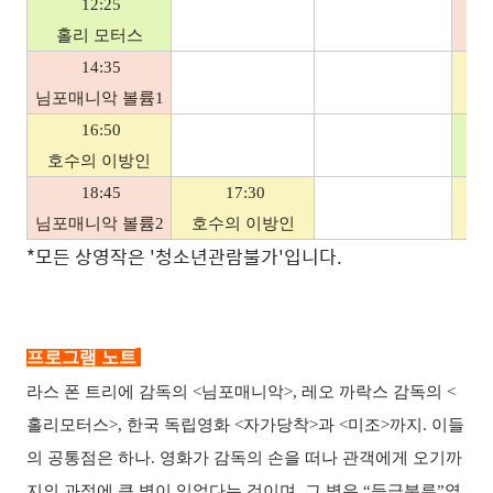
12:25
홀리 모터스
님
14:35
님포매니악 볼륨1
호
16:50
호수의 이방인
18:45
17:30
님포매니악 볼륨2
호수의 이방인
호
*모든 상영작은 '청소년관람불가'입니다.
프로그램 노트
라스 폰 트리에 감독의 <님포매니악>, 레오 까락스 감독의 <
홀리모터스>, 한국 독립영화 <자가당착>과 <미조>까지. 이들
의 공통점은 하나. 영화가 감독의 손을 떠나 관객에게 오기까
지의 과정에 큰 벽이 있었다는 것이며, 그 벽은 “등급분류”였