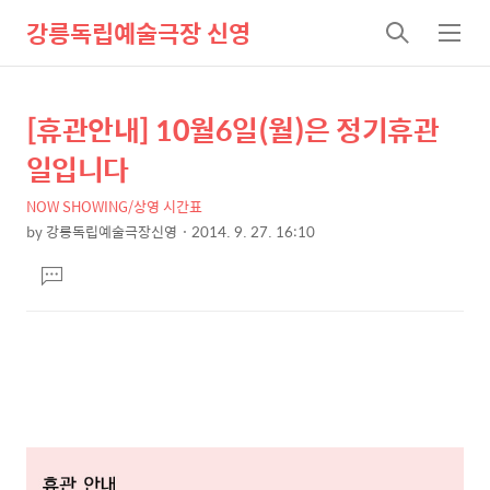
강릉독립예술극장 신영
검
메
색
뉴
[휴관안내] 10월6일(월)은 정기휴관
상
본
문
세
일입니다
제
컨
목
NOW SHOWING/상영 시간표
텐
by
강릉독립예술극장신영
2014. 9. 27. 16:10
츠
본
댓
문
글
달
기