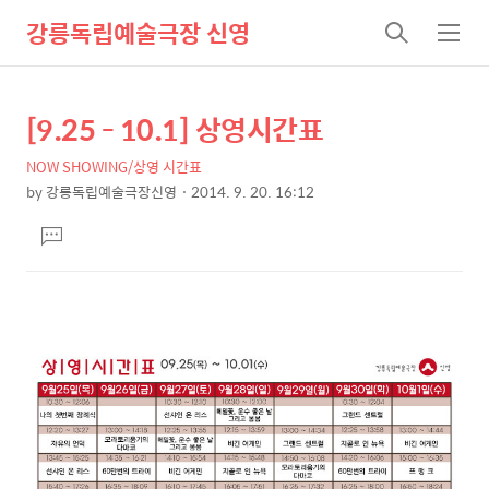
강릉독립예술극장 신영
검
메
색
뉴
[9.25 - 10.1] 상영시간표
상
본
문
세
NOW SHOWING/상영 시간표
제
컨
by
강릉독립예술극장신영
2014. 9. 20. 16:12
목
본
텐
댓
문
츠
글
달
기