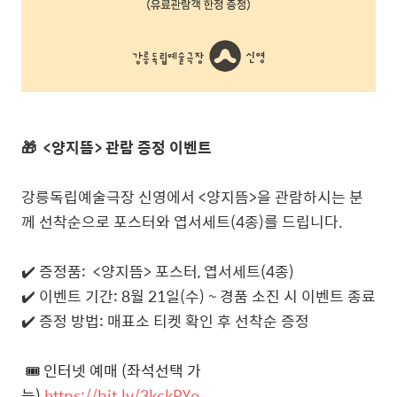
🎁
<양지뜸> 관람 증정 이벤트
강릉독립예술극장 신영에서 <양지뜸>을 관람하시는 분
께 선착순으로 포스터와 엽서세트(4종)
를
드립니다.
✔️ 증정품: <양지뜸> 포스터, 엽서세트(4종)
✔️ 이벤트 기간: 8월 21일(수) ~ 경품 소진 시 이벤트 종료
✔️ 증정 방법: 매표소 티켓 확인 후 선착순 증정
🎟️ 인터넷 예매 (좌석선택 가
능)
https://bit.ly/3kckPYo