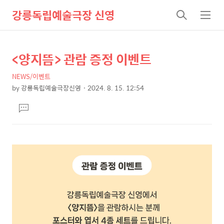
강릉독립예술극장 신영
검
메
색
뉴
<양지뜸> 관람 증정 이벤트
상
본
문
세
NEWS/이벤트
제
컨
by
강릉독립예술극장신영
2024. 8. 15. 12:54
목
본
텐
댓
문
츠
글
달
기