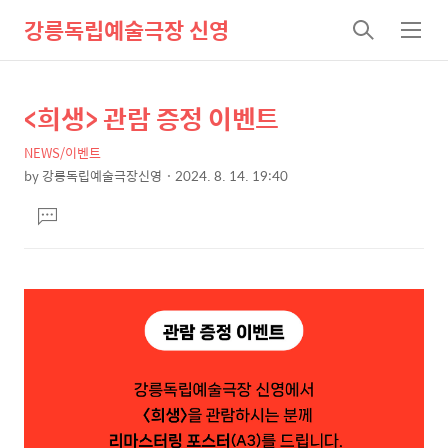
강릉독립예술극장 신영
검
메
색
뉴
<희생> 관람 증정 이벤트
상
본
문
세
NEWS/이벤트
제
컨
by
강릉독립예술극장신영
2024. 8. 14. 19:40
목
본
텐
댓
문
츠
글
달
기