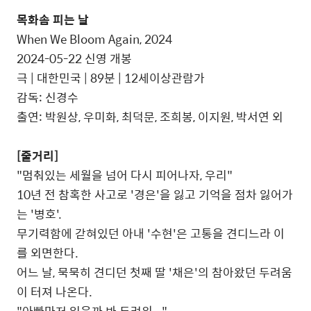
목화솜 피는 날
When We Bloom Again, 2024
2024-05-22 신영 개봉
극 | 대한민국 | 89분 | 12세이상관람가
감독: 신경수
출연: 박원상, 우미화, 최덕문, 조희봉, 이지원, 박서연 외
[줄거리]
"멈춰있는 세월을 넘어 다시 피어나자, 우리"
10년 전 참혹한 사고로 '경은'을 잃고 기억을 점차 잃어가
는 '병호'.
무기력함에 갇혀있던 아내 '수현'은 고통을 견디느라 이
를 외면한다.
어느 날, 묵묵히 견디던 첫째 딸 '채은'의 참아왔던 두려움
이 터져 나온다.