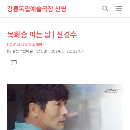
강릉독립예술극장 신영
검
메
색
뉴
목화솜 피는 날 | 신경수
상
본
문
세
NOW SHOWING/개봉작
제
컨
by
강릉독립예술극장신영
2024. 5. 12. 21:07
목
본
텐
댓
문
츠
글
달
기