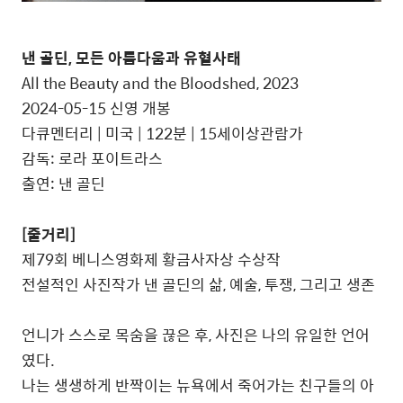
낸 골딘, 모든 아름다움과 유혈사태
All the Beauty and the Bloodshed, 2023
2024-05-15 신영 개봉
다큐멘터리 | 미국 | 122분 | 15세이상관람가
감독: 로라 포이트라스
출연: 낸 골딘
[줄거리]
제79회 베니스영화제 황금사자상 수상작
전설적인 사진작가 낸 골딘의 삶, 예술, 투쟁, 그리고 생존
언니가 스스로 목숨을 끊은 후, 사진은 나의 유일한 언어
였다.
나는 생생하게 반짝이는 뉴욕에서 죽어가는 친구들의 아