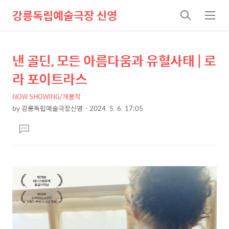
강릉독립예술극장 신영
검
메
색
뉴
낸 골딘, 모든 아름다움과 유혈사태 | 로
상
본
문
세
라 포이트라스
제
컨
목
NOW SHOWING/개봉작
텐
by
강릉독립예술극장신영
2024. 5. 6. 17:05
츠
본
댓
문
글
달
기