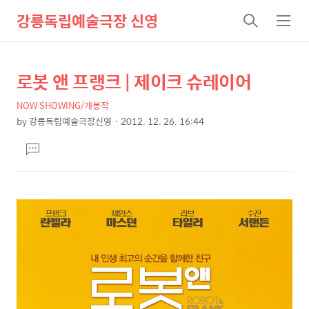
강릉독립예술극장 신영
검
메
색
뉴
로봇 앤 프랭크 | 제이크 슈레이어
상
본
문
세
NOW SHOWING/개봉작
제
컨
by
강릉독립예술극장신영
2012. 12. 26. 16:44
목
본
텐
댓
문
츠
글
달
기