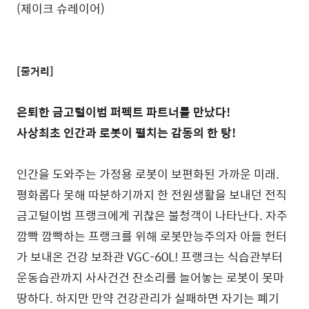
(제이크 슈레이어)
[줄거리]
은퇴한 금고털이범 퍼펙트 파트너를 만났다!
사상최초 인간과 로봇이 펼치는 감동의 한 탕!
인간을 도와주는 가정용 로봇이 보편화된 가까운 미래.
평화롭다 못해 따분하기까지 한 전원생활을 보내던 전직
금고털이범 프랭크에게 귀찮은 불청객이 나타난다. 자주
깜빡 깜빡하는 프랭크를 위해 로봇만능주의자 아들 헌터
가 보내온 건강 보좌관 VGC-60L! 프랭크는 식습관부터
운동습관까지 사사건건 잔소리를 늘어놓는 로봇이 못마
땅하다. 하지만 만약 건강관리가 실패하면 자기는 폐기