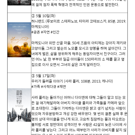
에 걸쳐 점차 폭력 혁명과 전격적인 민권 운동으로 발전한다
.
②
5
월
10
일
(
화
)
허니랜드 (루보미르 스테파노브, 타미라 코테브스카, 85분, 2019,
마케도니아)
#공존 #자연 #인간
마케도니아 외딴 산골 마을
, 50
세 즈음의 아티제는 강아지 재키와
고양이들
,
그리고 팔순의 노모를 모시고 양봉을 하며 살아간다
.
그
녀에게 벌은
,
삶을 영위하게 해주는 동업자이면서 친구이다
.
그러
던 어느 날
,
한 부부와 일곱 아이들이
150
마리의 소 떼를 끌고 옆
집으로 이사 오면서 그녀의 삶은 크게 달라진다
.
③
5
월
17
일
(
화
)
우리가 들려줄 이야기 (사라 폴리, 108분, 2013, 캐나다)
#가족 #사적다큐 #재연
사라 폴리는 돌아가신 어머니 다이앤에 대해 그들이 알고 있는 모
든 걸 얘기해달라며 아버지 마이클 폴리와 가족들을 카메라 앞으
로 초대한다
.
그들이 기억하는 다이앤은 밝고 생기 넘치는 사람이
었으며 자유분방하고 개성 강한 배우였다
.
몇 번의 결혼 실패 후 운
명의 상대 마이클을 만나게 되고
,
고요히 침잠하는 물과 타오르는
불처럼 서로 정반대의 성격이던 두 사람은
42
살의 늦은 나이에 사
라 폴리를 낳는다
.
그리고 어느 때부턴가 사라가 아버지를 닮지 않