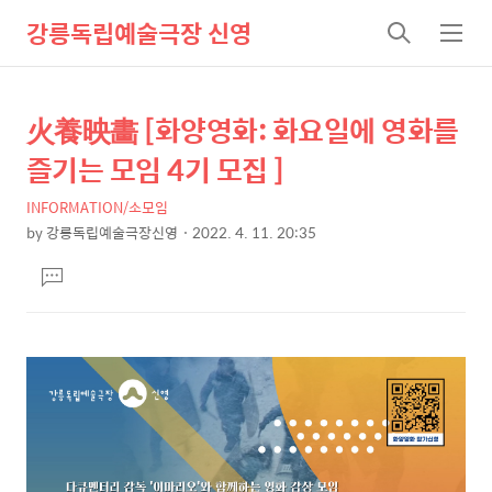
강릉독립예술극장 신영
검
메
색
뉴
火養映畵 [화양영화: 화요일에 영화를
상
본
문
세
즐기는 모임 4기 모집 ]
제
컨
목
INFORMATION/소모임
텐
by
강릉독립예술극장신영
2022. 4. 11. 20:35
츠
본
댓
문
글
달
기