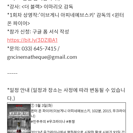
*
강사
: <
더 블랙
>
이마리오 감독
*1
회차 상영작
:‘
이브게니 아피네예브스키
'
감독의
<윈터
온 파이어
>
*
참가 신청
:
구글 폼 서식 작성
https://bit.ly/3DZIBA1
*
문의
: 033) 645-7415 /
gncinematheque@gmail.com
-----
*
일정 안내
(
일정과 장소는 사정에 따라 변동될 수 있습니
다
.)
①
5
월
3
일
(
화
)
윈터 온 파이어(이브게니 아피네예브스키, 102분, 2015, 우크라이
나)
#민주주의 #우크라이나 #투쟁
2013
년 우크라이나에서 평화적으로 시작한 학생 시위가
93
일 간