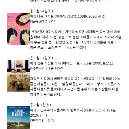
았다는 우스개 소리가 가족의 비밀처럼 자리잡게 된다
.
④
5
월
24
일
(
화
)
미싱 타는 여자들 (이혁래, 김정영, 108분, 2020, 한국)
#노동 #여성 #역사
1970
년대 평화시장에는 가난해서 혹은 여자라서 공부 대신 미싱
을 타며
‘
시다
’
또는
‘
공순이
’
로 불린 소녀들이 있었다
.
저마다 가슴
에 부푼 꿈을 품고 향했던 노동교실
,
그곳에서 소녀들은 서로의 이
름을 부르고
,
노래를 하고
,
희망을 키웠다
⑤
5
월
31
일
(
화
)
이삭 줍는 사람들과 나 (아녜스 바르다, 82분, 2000, 프랑스)
#자본주의 #예술 #인간
감독은 시장에서 버려진 음식을 줍는 사람들을 보며 밀레의
〈
이삭
줍는 사람들
〉
이라는 그림을 떠올린다
.
그리고 프랑스의 시골과 도
시를 여행하듯 돌아다니며 무언가를 주워서 사는 사람들에 대한
영화를 만들기로 한다
.
⑥
6
월
7
일
(
화
)
위기의 민주주의 – 룰라에서 탄핵까지 (페트라 코스티, 121분,
2019, 한국)
#민주주의 #선거