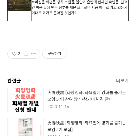
브라질을 뒤흔든 정치 스캔들
,
불안과 혼란에 휩싸인 국민들
.
길고
긴 싸움 끝에 민주 정부를 세운 브라질은 지금 어디로 가고 있는가
.
이대로 과거로 돌아갈 것인가
?
2
구독하기
관련글
더보기
火養映畵 [화양영화: 화요일에 영화를 즐기는
모임 5기] 참여 방식/참가비 변경 안내
2023.11.16
火養映畵 [화양영화: 화요일에 영화를 즐기는
모임 5기 모집]