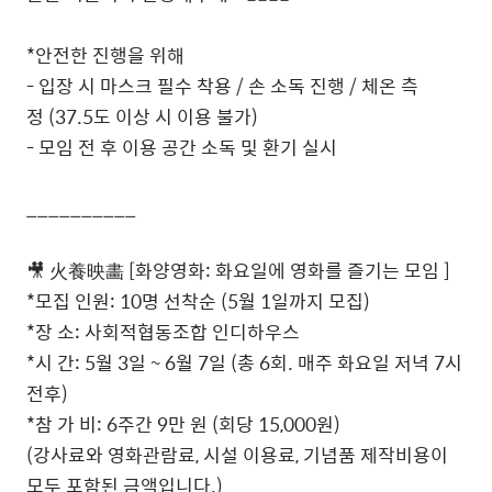
*
안전한 진행을 위해
-
입장 시 마스크 필수 착용
/
손 소독 진행
/
체온 측
정
(37.5
도 이상 시 이용 불가
)
-
모임 전 후 이용 공간 소독 및 환기 실시
__________
🎥
火養映畵
[
화양영화
:
화요일에 영화를 즐기는 모임
]
*
모집 인원
: 10
명 선착순
(5
월
1
일까지 모집
)
*
장 소
:
사회적협동조합 인디하우스
*
시 간
: 5
월
3일
~ 6
월
7
일 (총 6회. 매주 화요일 저녁 7시
전후)
*
참 가 비
: 6
주간
9
만 원
(
회당
15,000
원
)
(
강사료와 영화관람료
,
시설 이용료
,
기념품 제작비용이
모두 포함된 금액입니다
.)