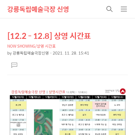
강릉독립예술극장 신영
검
메
색
뉴
[12.2 - 12.8] 상영 시간표
상
본
문
세
NOW SHOWING/상영 시간표
제
컨
by
강릉독립예술극장신영
2021. 11. 28. 15:41
목
본
텐
댓
문
츠
글
달
기