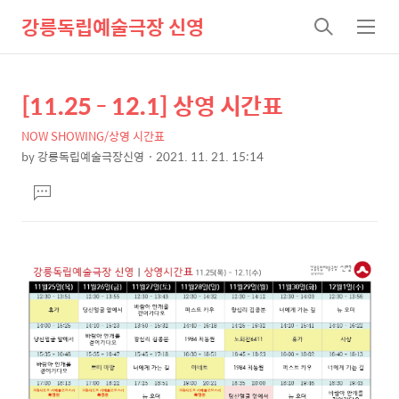
강릉독립예술극장 신영
검
메
색
뉴
[11.25 - 12.1] 상영 시간표
상
본
문
세
NOW SHOWING/상영 시간표
제
컨
by
강릉독립예술극장신영
2021. 11. 21. 15:14
목
본
텐
댓
문
츠
글
달
기