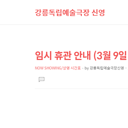
강릉독립예술극장 신영
임시 휴관 안내 (3월 9일
상
본
문
세
제
NOW SHOWING/상영 시간표
by
강릉독립예술극장신영
컨
본
목
텐
댓
문
글
츠
달
기