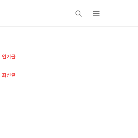
검
메
색
뉴
추
인기글
가
정
최신글
보