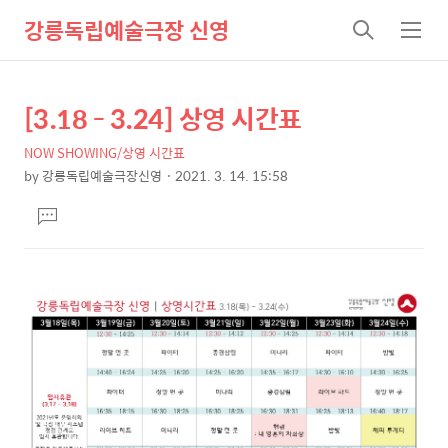
강릉독립예술극장 신영
검
메
색
뉴
[3.18 - 3.24] 상영 시간표
상
본
문
세
NOW SHOWING/상영 시간표
제
컨
by
강릉독립예술극장신영
2021. 3. 14. 15:58
목
본
텐
댓
문
츠
글
달
기