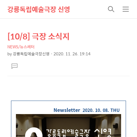
강릉독립예술극장 신영
검
메
색
뉴
[10/8] 극장 소식지
상
본
문
세
NEWS/뉴스레터
제
컨
by
강릉독립예술극장신영
2020. 11. 26. 19:14
목
본
텐
댓
문
츠
글
달
기
Newsletter
2020. 10. 08
. THU