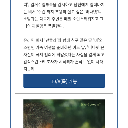
리’, 일거수일투족을 감시하고 남편에게 일러바치
는 비서 ‘수린’까지 조용히 살고 싶은 ‘버나뎃’의
소망과는 다르게 주변은 매일 소란스러워지고 그
녀의 까칠함은 폭발한다.
온라인 비서 ‘만줄라’와 함께 친구 같은 딸 ‘비’의
소원인 가족 여행을 준비하던 어느 날, '버나뎃’은
자신이 국제 범죄에 휘말렸다는 사실을 알게 되고
갑작스런 FBI 조사가 시작되자 흔적도 없이 사라
지는데...
10/8(목) 개봉