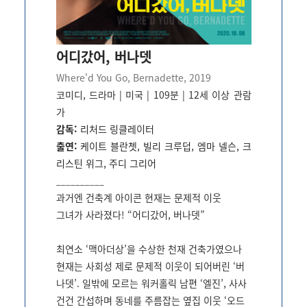
어디갔어, 버나뎃
Where'd You Go, Bernadette, 2019
코미디, 드라마 | 미국 | 109분
| 12세 이상 관람
가
감독:
리처드 링클레이터
출연:
케이트 블란쳇, 빌리 크루덥, 엠마 넬슨, 크
리스틴 위그, 주디 그리어
__________
과거엔 건축계 아이콘 현재는 문제적 이웃
그녀가 사라졌다! “어디갔어, 버나뎃”
최연소 ‘맥아더상’을 수상한 천재 건축가였으나
현재는 사회성 제로 문제적 이웃이 되어버린 ‘버
나뎃’. 일밖에 모르는 워커홀릭 남편 ‘엘진’, 사사
건건 간섭하며 동네를 주름잡는 옆집 이웃 ‘오드