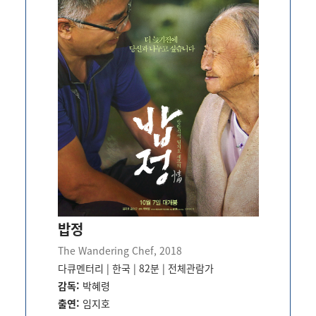
밥정
The Wandering Chef, 2018
다큐멘터리 | 한국 | 82분
| 전체관람가
감독:
박혜령
출연:
임지호