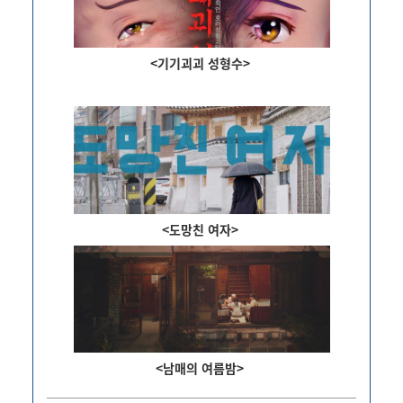
<기기괴괴 성형수>
<도망친 여자>
<남매의 여름밤>