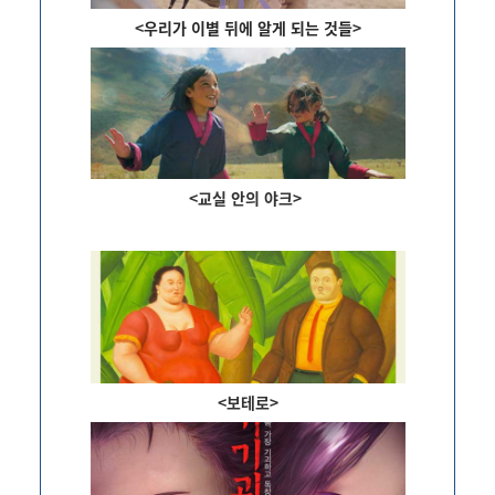
<
우리가 이별 뒤에 알게 되는 것들
>
<교실 안의 야크>
<보테로>