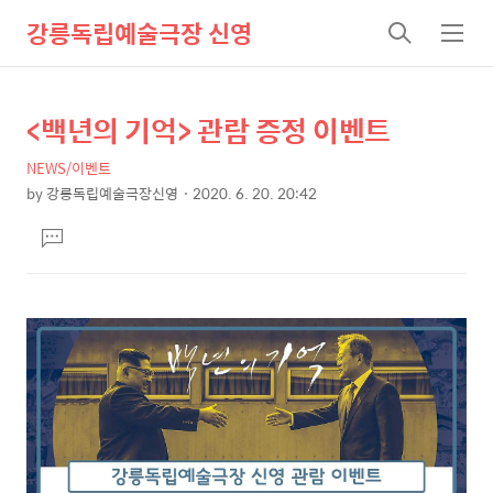
강릉독립예술극장 신영
검
메
색
뉴
<백년의 기억> 관람 증정 이벤트
상
본
문
세
NEWS/이벤트
제
컨
by
강릉독립예술극장신영
2020. 6. 20. 20:42
목
본
텐
댓
문
츠
글
달
기