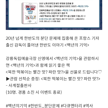
20년 넘게 한반도의 분단 문제에 집중해 온 프랑스 기자
출신 감독이 풀어낸 한반도 이야기 <백년의 기억>
강릉독립예술극장 신영에서 <백년의 기억>을 관람하시
면 <백년의 기억>과 함께 읽기 좋은 책
<북한 떡볶이는 빨간 맛? 파란 맛?>을 선물로 드립니다♡
▶관람 선착순 증정: <북한 떡볶이는 빨간 맛? 파란 맛?>
- 사계절출판사
(10명. 경품 소진 시 이벤트 종료)
#백년의기억 #한반도_분단문제 #다큐멘터리 #역사