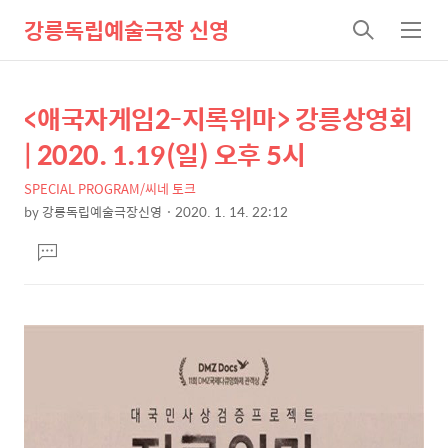
강릉독립예술극장 신영
검
메
색
뉴
<애국자게임2-지록위마> 강릉상영회
상
본
문
세
| 2020. 1.19(일) 오후 5시
제
컨
목
SPECIAL PROGRAM/씨네 토크
텐
by
강릉독립예술극장신영
2020. 1. 14. 22:12
츠
본
댓
문
글
달
기