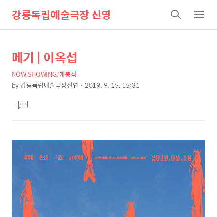
강릉독립예술극장 신영
검
메
색
뉴
메기 | 이옥섭
상
본
문
세
NOW SHOWING/개봉작
제
컨
by
강릉독립예술극장신영
2019. 9. 15. 15:31
목
본
텐
댓
문
츠
글
달
기