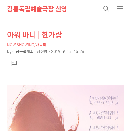
강릉독립예술극장 신영
검
메
색
뉴
아워 바디 | 한가람
상
본
문
세
NOW SHOWING/개봉작
제
컨
by
강릉독립예술극장신영
2019. 9. 15. 15:26
목
본
텐
댓
문
츠
글
달
기