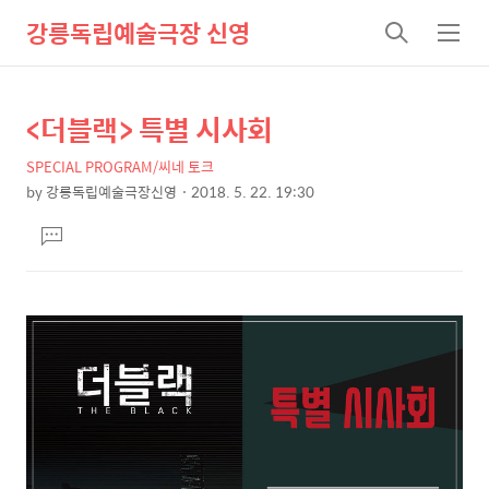
강릉독립예술극장 신영
검
메
색
뉴
<더블랙> 특별 시사회
상
본
문
세
SPECIAL PROGRAM/씨네 토크
제
컨
by
강릉독립예술극장신영
2018. 5. 22. 19:30
목
본
텐
댓
문
츠
글
달
기