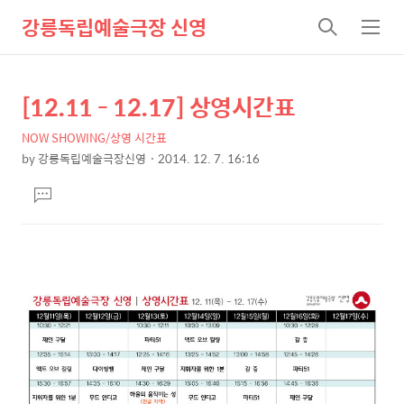
강릉독립예술극장 신영
검
메
색
뉴
[12.11 - 12.17] 상영시간표
상
본
문
세
NOW SHOWING/상영 시간표
제
컨
by
강릉독립예술극장신영
2014. 12. 7. 16:16
목
본
텐
댓
문
츠
글
달
기