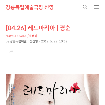
강릉독립예술극장 신영
검
메
색
뉴
[04.26] 레드마리아 | 경순
상
본
문
세
NOW SHOWING/개봉작
제
컨
by
강릉독립예술극장신영
2012. 5. 23. 10:58
목
본
텐
댓
문
츠
글
달
기