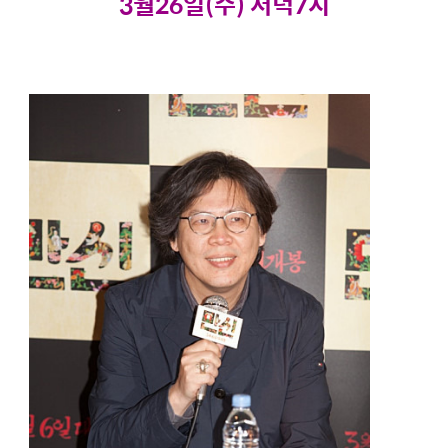
3월26일(수) 저녁7시