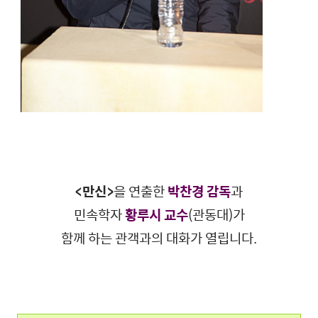
<만신>
을 연출한
박찬경 감독
과
민속학자
황루시 교수
(관동대)가
함께 하는 관객과의 대화가 열립니다.