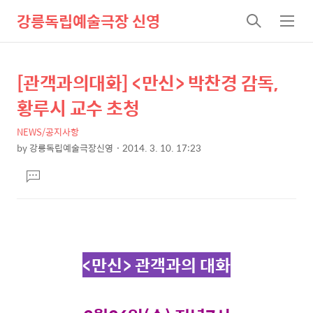
강릉독립예술극장 신영
검
메
색
뉴
[관객과의대화] <만신> 박찬경 감독,
상
본
문
세
황루시 교수 초청
제
컨
목
NEWS/공지사항
텐
by
강릉독립예술극장신영
2014. 3. 10. 17:23
츠
본
댓
문
글
달
기
<만신> 관객과의 대화