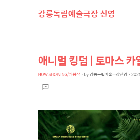
강릉독립예술극장 신영
애니멀 킹덤 | 토마스 카
상
본
문
세
제
NOW SHOWING/개봉작
by
강릉독립예술극장신영
2025
컨
본
목
텐
댓
문
글
츠
달
기