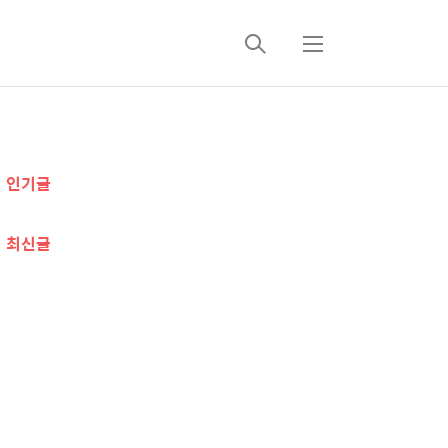
검
메
색
뉴
추
인기글
가
정
최신글
보