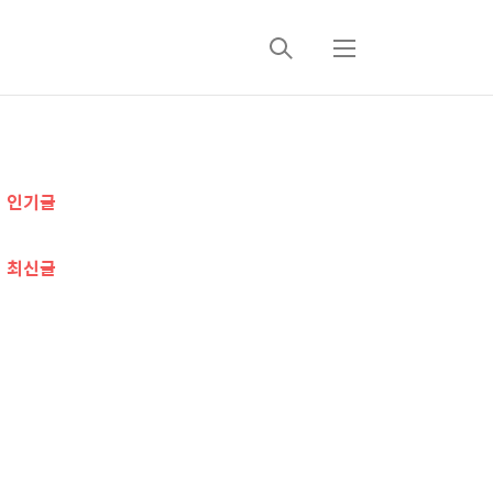
검
메
색
뉴
추
인기글
가
정
최신글
보