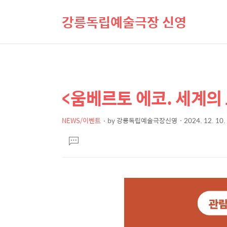
강릉독립예술극장 신영
<움베르토 에코. 세계의 
상
본
문
세
제
NEWS/이벤트
by
강릉독립예술극장신영
2024. 12. 10.
컨
본
목
텐
댓
문
글
츠
달
기