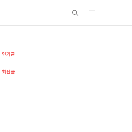
검
메
색
뉴
추
인기글
가
정
최신글
보