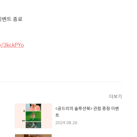
 이벤트 종료
ly/3kckPYo
더보기
<공드리의 솔루션북> 관람 증정 이벤
트
2024.08.26