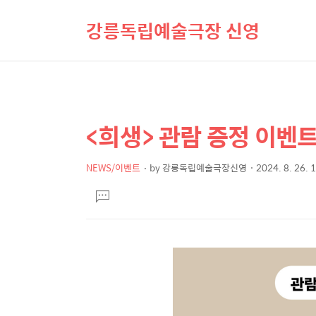
강릉독립예술극장 신영
<희생> 관람 증정 이벤
상
본
문
세
제
NEWS/이벤트
by
강릉독립예술극장신영
2024. 8. 26. 
컨
본
목
텐
댓
문
글
츠
달
기