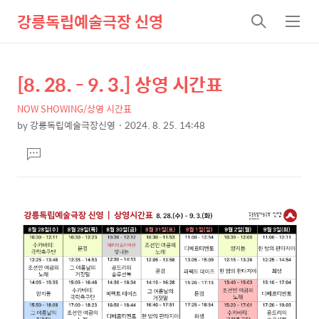
강릉독립예술극장 신영
검
메
색
뉴
[8. 28. - 9. 3.] 상영 시간표
상
본
문
세
NOW SHOWING/상영 시간표
제
컨
by
강릉독립예술극장신영
2024. 8. 25. 14:48
목
본
텐
댓
문
츠
글
달
기