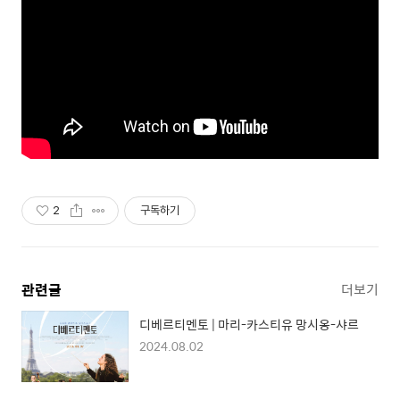
2
구독하기
관련글
더보기
디베르티멘토 | 마리-카스티유 망시옹-샤르
2024.08.02