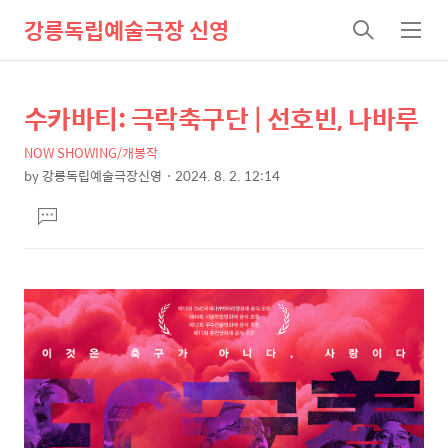
강릉독립예술극장 신영
검
메
색
뉴
수카바티: 극락축구단 | 선호빈, 나바루
상
본
문
세
NOW SHOWING/개봉작
제
컨
by
강릉독립예술극장신영
2024. 8. 2. 12:14
목
본
텐
댓
문
츠
글
달
기