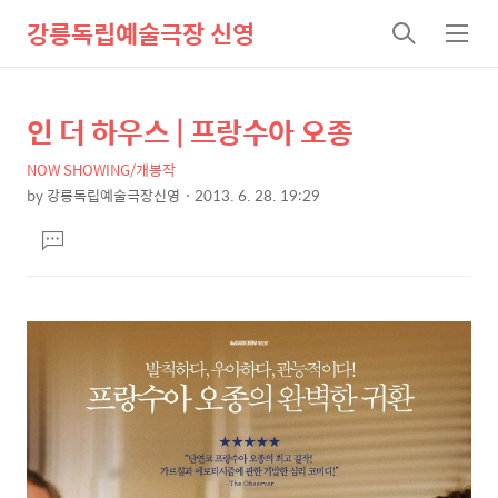
강릉독립예술극장 신영
검
메
색
뉴
인 더 하우스 | 프랑수아 오종
상
본
문
세
NOW SHOWING/개봉작
제
컨
by
강릉독립예술극장신영
2013. 6. 28. 19:29
목
본
텐
댓
문
츠
글
달
기