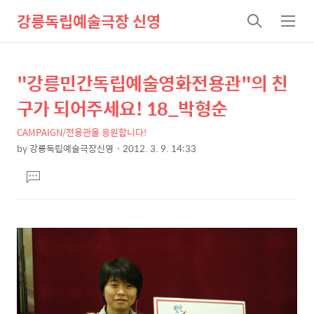
강릉독립예술극장 신영
검
메
색
뉴
"강릉민간독립예술영화전용관"의 친
상
본
문
세
구가 되어주세요! 18_박형순
제
컨
목
CAMPAIGN/전용관을 응원합니다!
텐
by
강릉독립예술극장신영
2012. 3. 9. 14:33
츠
본
댓
문
글
달
기