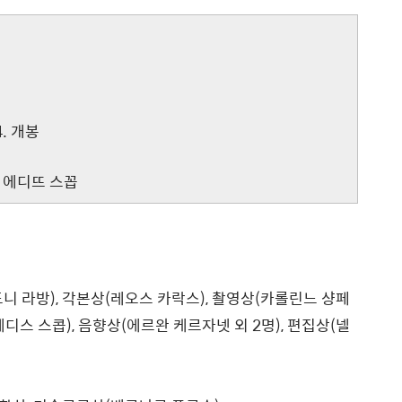
4. 개봉
, 에디뜨 스꼽
 라방), 각본상(레오스 카락스), 촬영상(카롤린느 샹페
상(에디스 스콥), 음향상(에르완 케르자넷 외 2명), 편집상(넬