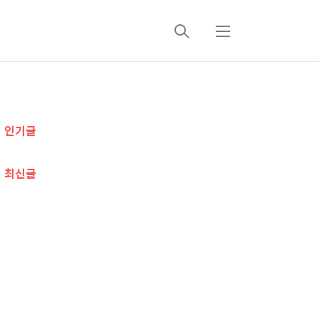
검
메
색
뉴
추
인기글
가
정
최신글
보