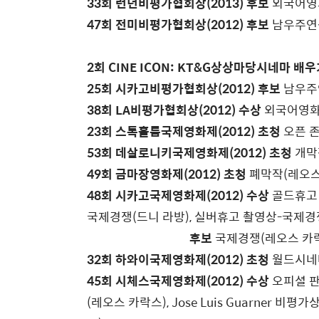
33회 런던비평가협회상(2013) 후보
외국어영화
47회 전미비평가협회상(2012) 후보
남우주연상
2회 CINE ICON: KT&G상상마당시네마 배우
25회 시카고비평가협회상(2012) 후보
남우주연
38회 LA비평가협회상(2012) 수상
외국어영화
23회 스톡홀름국제영화제(2012) 초청
오픈 존
53회 데살로니키국제영화제(2012) 초청
개막
49회 금마장영화제(2012) 초청
폐막작(레오스
48회 시카고국제영화제(2012) 수상
골드휴고 
국제경쟁(드니 라방), 실버휴고 촬영상-국제경
후보
국제경쟁(레오스 카
32회 하와이국제영화제(2012) 초청
월드시네마
45회 시체스국제영화제(2012) 수상
오피셜 판
(레오스 카락스), Jose Luis Guarner 