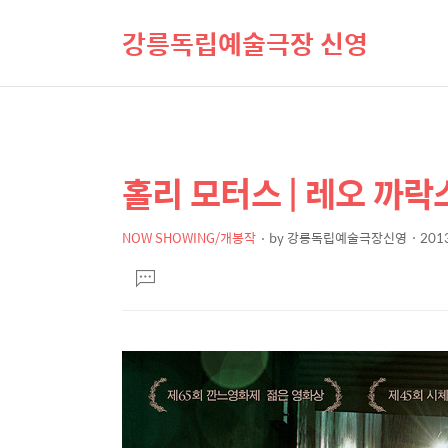
강릉독립예술극장 신영
홀리 모터스 | 레오 까락
상
본
문
세
제
NOW SHOWING/개봉작
by
강릉독립예술극장신영
2013
컨
본
목
텐
댓
문
글
츠
달
기