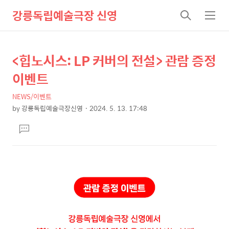
강릉독립예술극장 신영
검
메
색
뉴
<힙노시스: LP 커버의 전설> 관람 증정
상
본
문
세
이벤트
제
컨
목
NEWS/이벤트
텐
by
강릉독립예술극장신영
2024. 5. 13. 17:48
츠
본
댓
문
글
달
기