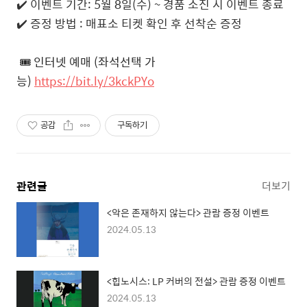
✔️ 이벤트 기간: 5월 8일(수) ~ 경품 소진 시 이벤트 종료
✔️ 증정 방법 : 매표소 티켓 확인 후 선착순 증정
🎟️ 인터넷 예매 (좌석선택 가
능)
https://bit.ly/3kckPYo
공감
구독하기
관련글
더보기
<악은 존재하지 않는다> 관람 증정 이벤트
2024.05.13
<힙노시스: LP 커버의 전설> 관람 증정 이벤트
2024.05.13