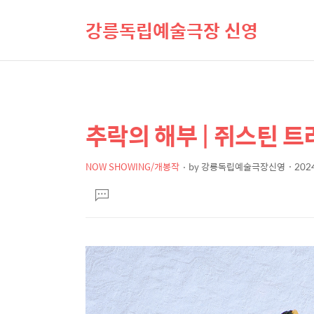
강릉독립예술극장 신영
추락의 해부 | 쥐스틴 트
상
본
문
세
제
NOW SHOWING/개봉작
by
강릉독립예술극장신영
2024
컨
본
목
텐
댓
문
글
츠
달
기