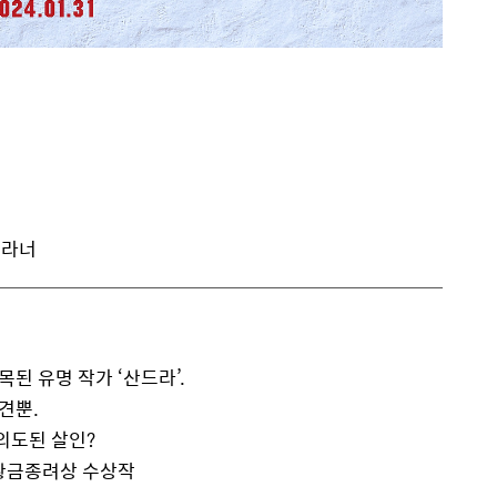
그라너
목된 유명 작가 ‘산드라’.
견뿐.
의
도된 살인?
 황금종려상 수상작