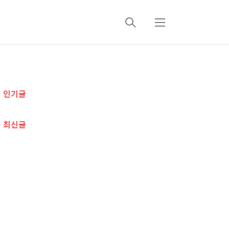
검
메
색
뉴
추
인기글
가
정
최신글
보