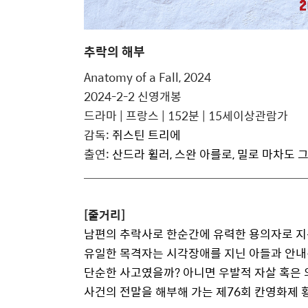
추락의 해부
Anatomy of a Fall, 2024
2024-2-2 신영개봉
드라마 | 프랑스 | 152분 | 15세이상관람가
감독:
쥐스틴 트리에
출연:
산드라 휠러, 스완 아를로, 밀로 마차도 
[줄거리]
남편
의
추락
사로 한순간에 유력한 용
의
자로 지
유일한 목격자는 시각장애를 지닌 아들과 안내
단순한 사고였을까? 아니면 우발적 자살 혹은
사건
의
전말을
해부
해 가는 제76회 칸영화제