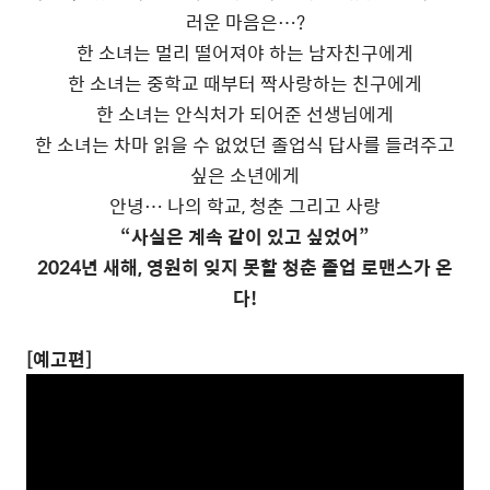
러운 마음은…?
한
소녀
는
멀리 떨어져야 하
는
남자친구에게
한
소녀
는
중학교 때부터 짝사랑하
는
친구에게
한
소녀
는
안식처가 되어준 선생님에게
한
소녀
는
차마 읽을 수 없었던
졸업
식 답사를 들려주고
싶은 소년에게
안녕… 나의 학교, 청춘 그리고 사랑
“사실은 계속 같이 있고 싶었어”
2024년 새해, 영원히 잊지 못할 청춘
졸업
로맨스가 온
다!
[예고편]