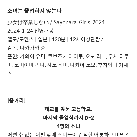
소녀는 졸업하지 않는다
少女は卒業しない / Sayonara, Girls
, 2024
2024-1-24 신영개봉
멜로/로맨스 | 일본 | 120분 | 12세이상관람가
감독:
나카가와 슌
출연: 카와이 유미, 쿠보즈카 아이루, 오노 리나, 우사 타쿠
마, 코미야마 리나, 사토 히미, 나카이 토모, 후지와라 키세
츠
[줄거리]
폐교를 앞둔 고등학교.
마지막
졸업
식까지 D-2
4명의
소녀
어쩔 수 없
는
이별 앞에
소녀
들이 간직한 애틋하고 비밀스