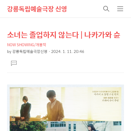
강릉독립예술극장 신영
검
메
색
뉴
소녀는 졸업하지 않는다 | 나카가와 슌
상
본
문
세
NOW SHOWING/개봉작
제
컨
by
강릉독립예술극장신영
2024. 1. 11. 20:46
목
본
텐
댓
문
츠
글
달
기