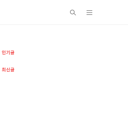
검
메
색
뉴
추
인기글
가
정
최신글
보