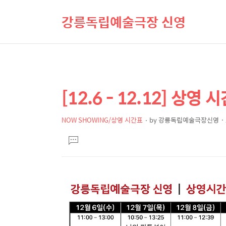
강릉독립예술극장 신영
[12.6 - 12.12] 상영 
상
본
문
세
제
NOW SHOWING/상영 시간표
by
강릉독립예술극장신영
컨
본
목
텐
댓
문
글
츠
달
기