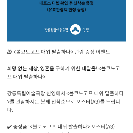
🎁
<
볼코노고프 대위 탈출하다
>
관람
증정
이벤트
희망 없는 세상, 영혼을 구하기 위한 대탈출!
<볼코노고
프 대위 탈출하다
>
강릉독립예술극장
신영에서
<볼코노고프 대위 탈출하다
>
를
관람하시는
분께
선착순으로
포스터
(A3)
를
드립니
다
.
✔️
증정품
: <볼코노고프 대위 탈출하다
>
포스터
(A3)