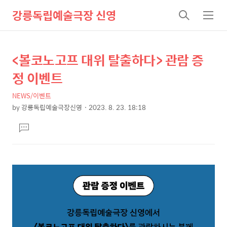
강릉독립예술극장 신영
검
메
색
뉴
<볼코노고프 대위 탈출하다> 관람 증
상
본
문
세
정 이벤트
제
컨
목
NEWS/이벤트
텐
by
강릉독립예술극장신영
2023. 8. 23. 18:18
츠
본
댓
문
글
달
기