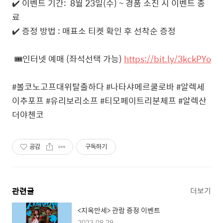
✔️
이벤트
기간
: 8
월
23
일
(
수
) ~
경품
소진
시
이벤트
종
료
✔️
증정
방법
:
매표소
티켓
확인
후
선착순
증정
🎟️
인터넷
예매
(
좌석선택
가능
)
https://bit.ly/3kckPYo
#볼코노고프대위탈출하다 #나타샤메르쿨로바 #알렉세
이추포프 #유리보리소프 #티모페이트리분체프 #알렉산
더야첸코
공감
구독하기
관련글
더보기
<지옥만세> 관람 증정 이벤트
2023.08.29