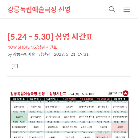
강릉독립예술극장 신영
검
메
색
뉴
[5.24 - 5.30] 상영 시간표
상
본
문
세
NOW SHOWING/상영 시간표
제
컨
by
강릉독립예술극장신영
2023. 5. 21. 19:31
목
본
텐
댓
문
츠
글
달
기