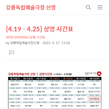
강릉독립예술극장 신영
검
메
색
뉴
[4.19 - 4.25] 상영 시간표
상
본
문
세
NOW SHOWING/상영 시간표
제
컨
by
강릉독립예술극장신영
2023. 4. 17. 11:02
목
본
텐
댓
문
츠
글
달
기