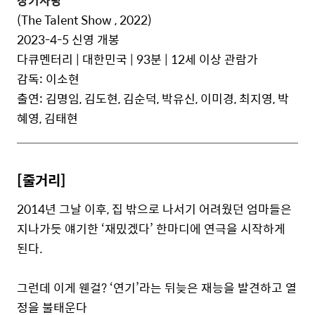
장기자랑
(The Talent Show , 2022)
2023-4-5 신영 개봉
다큐멘터리 | 대한민국 | 93분 | 12세 이상 관람가
감독: 이소현
출연: 김명임, 김도현, 김순덕, 박유신, 이미경, 최지영, 박
혜영, 김태현
[줄거리]
2014년 그날 이후, 집 밖으로 나서기 어려웠던 엄마들은
지나가듯 얘기한 ‘재밌겠다’ 한마디에 연극을 시작하게
된다.
그런데 이게 웬걸? ‘연기’라는 뒤늦은 재능을 발견하고 열
정을 불태운다