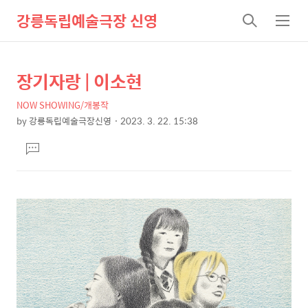
강릉독립예술극장 신영
검
메
색
뉴
장기자랑 | 이소현
상
본
문
세
NOW SHOWING/개봉작
제
컨
by
강릉독립예술극장신영
2023. 3. 22. 15:38
목
본
텐
댓
문
츠
글
달
기