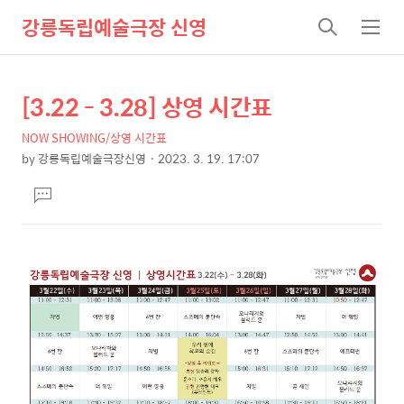
강릉독립예술극장 신영
검
메
색
뉴
[3.22 - 3.28] 상영 시간표
상
본
문
세
NOW SHOWING/상영 시간표
제
컨
by
강릉독립예술극장신영
2023. 3. 19. 17:07
목
본
텐
댓
문
츠
글
달
기