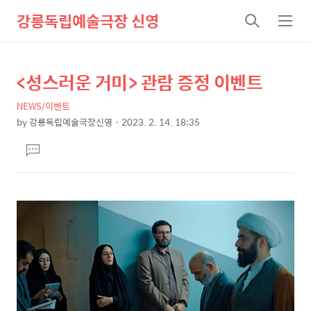
강릉독립예술극장 신영
검
메
색
뉴
<성스러운 거미> 관람 증정 이벤트
상
본
문
세
NEWS/이벤트
제
컨
by
강릉독립예술극장신영
2023. 2. 14. 18:35
목
본
텐
댓
문
츠
글
달
기