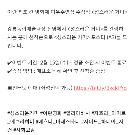
이란 최초 칸 영화제 여우주연상 수상작 <성스러운 거미>
강릉독립예술극장 신영에서 <성스러운 거미>를 관람하
시는 분께 선착순으로 <성스러운 거미> 포스터 (A3)를 드
립니다.
✔️이벤트 기간: 2월 15일(수) ~ 경품 소진 시 이벤트 종료
✔️증정 방법 : 매표소 티켓 확인 후 선착순 증정
🎟️인터넷 예매 (좌석선택 가능)
https://bit.ly/3kckPYo
#성스러운거미
#이란영화
#알리아바시
#자흐라_아미르
_에브라히미
#메흐디_바제스타니
#사이드_하네이_사
건
#사회고발