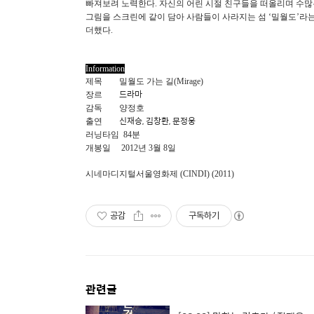
빠져보려 노력한다. 자신의 어린 시절 친구들을 떠올리며 수
그림을 스크린에 같이 담아 사람들이 사라지는 섬 ‘밀월도’
더했다.
Information
제목
밀월도 가는 길(Mirage)
        드라마
장르
감독
양정호
        신재승, 김창환, 문정웅
출연
러닝타임
84분
개봉일
2012년 3월 8일
시네마디지털서울영화제 (CINDI) (2011)
공감
구독하기
관련글