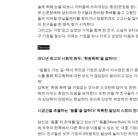
술에 취해 눈을 떠보니 지하철에 쓰러져있는 동조(문정웅 분). 
로 신춘문예에 당선되어 친구들과 한바탕 축배를 들고 고향인 
둘러 지하철 유실물센터를 찾아가나 엉뚱하게도 고교시절 잃어버
의 친구들을 한 명씩 찾기 시작한다.
그리고는 가장 잊고 싶었던 기억을 함께 한 친구, 소설의 모티브
구 기정을 찾는다. 이제는 기정을 만나 지우고 싶었던 마음의 
Director
2012년 최고의 사회적 화두, ‘학원폭력’을 말하다!
<밀월도 가는 길>에서 주인공 기정은 삼촌이 이사장인 동기 종
스를 통해 학교폭력에 대한 보도가 끊임없이 쏟아지고 있는 가운
력’.
감독은 ‘학원 폭력’을 거침없는 묘사로 스크린에 담아 또 한번
에게 아직도 희망이 있음을 보여준다. 또한 어릴 적 친구들의 
의 상상력이 반영되는 현실적인 묘사로 단순히 부정적인 측면만
시공간을 초월하는 ‘웜홀’을 말하다! 독특한 발상의 스토리 전
당신은 ‘웜홀’의 존재를 알고 있는가? ‘웜홀(Worm Hole)’
에 우주의 한쪽에서 다른 쪽으로 이동할 수 있는 것. 극중 기정
한다. 친구들은 모두 기정의 4차원적인 발상에 놀리기만 하지