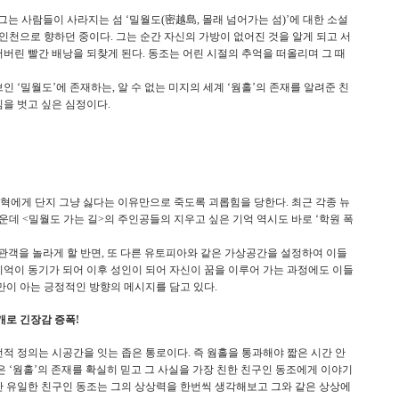
그는 사람들이 사라지는 섬 ‘밀월도(密越島, 몰래 넘어가는 섬)’에 대한 소설
인천으로 향하던 중이다. 그는 순간 자신의 가방이 없어진 것을 알게 되고 서
린 빨간 배낭을 되찾게 된다. 동조는 어린 시절의 추억을 떠올리며 그 때
인 ‘밀월도’에 존재하는, 알 수 없는 미지의 세계 ‘웜홀’의 존재를 알려준 친
짐을 벗고 싶은 심정이다.
혁에게 단지 그냥 싫다는 이유만으로 죽도록 괴롭힘을 당한다. 최근 각종 뉴
데 <밀월도 가는 길>의 주인공들의 지우고 싶은 기억 역시도 바로 ‘학원 폭
 관객을 놀라게 할 반면, 또 다른 유토피아와 같은 가상공간을 설정하여 이들
기억이 동기가 되어 이후 성인이 되어 자신이 꿈을 이루어 가는 과정에도 이들
이 아는 긍정적인 방향의 메시지를 담고 있다.
개로 긴장감 증폭!
의 사전적 정의는 시공간을 잇는 좁은 통로이다. 즉 웜홀을 통과해야 짧은 시간 안
은 ‘웜홀’의 존재를 확실히 믿고 그 사실을 가장 친한 친구인 동조에게 이야기
만 유일한 친구인 동조는 그의 상상력을 한번씩 생각해보고 그와 같은 상상에