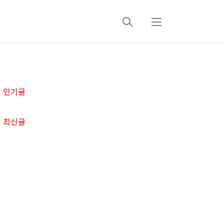
검
메
색
뉴
추
인기글
가
정
최신글
보