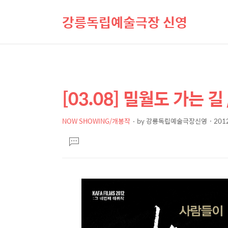
강릉독립예술극장 신영
[03.08] 밀월도 가는 길
상
본
문
세
제
NOW SHOWING/개봉작
by
강릉독립예술극장신영
2012
컨
본
목
텐
댓
문
글
츠
달
기