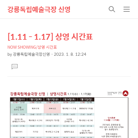
강릉독립예술극장 신영
검
메
색
뉴
[1.11 - 1.17] 상영 시간표
상
본
문
세
NOW SHOWING/상영 시간표
제
컨
by
강릉독립예술극장신영
2023. 1. 8. 12:24
목
본
텐
댓
문
츠
글
달
기