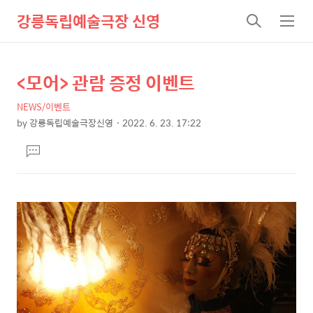
강릉독립예술극장 신영
검
메
색
뉴
<모어> 관람 증정 이벤트
상
본
문
세
NEWS/이벤트
제
컨
by
강릉독립예술극장신영
2022. 6. 23. 17:22
목
본
텐
댓
문
츠
글
달
기