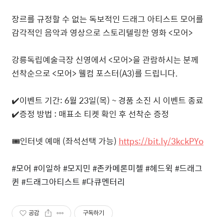
장르를 규정할 수 없는 독보적인 드래그 아티스트 모어를
감각적인 음악과 영상으로 스토리텔링한 영화 <모어>
강릉독립예술극장 신영에서 <모어>을 관람하시는 분께
선착순으로 <모어> 웰컴 포스터(A3)를 드립니다.
✔️이벤트 기간: 6월 23일(목) ~ 경품 소진 시 이벤트 종료
✔️증정 방법 : 매표소 티켓 확인 후 선착순 증정
🎟️인터넷 예매 (좌석선택 가능)
https://bit.ly/3kckPYo
#모어 #이일하 #모지민 #존카메론미첼 #헤드윅 #드래그
퀸 #드래그아티스트 #다큐멘터리
공감
구독하기